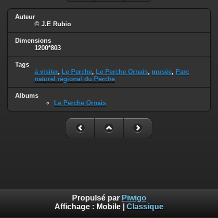
Auteur
© J.E Rubio
Dimensions
1200*803
Tags
à visiter
,
Le Perche
,
Le Perche Ornais
,
musée
,
Parc
naturel régional du Perche
Albums
Le Perche Ornais
Propulsé par
Piwigo
Affichage :
Mobile
|
Classique