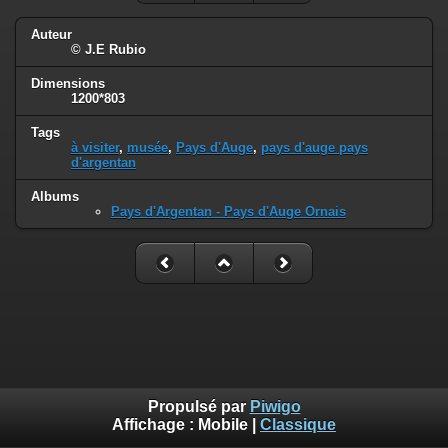
Auteur
© J.E Rubio
Dimensions
1200*803
Tags
à visiter
,
musée
,
Pays d'Auge
,
pays d'auge pays
d'argentan
Albums
Pays d'Argentan - Pays d'Auge Ornais
Propulsé par
Piwigo
Affichage :
Mobile
|
Classique