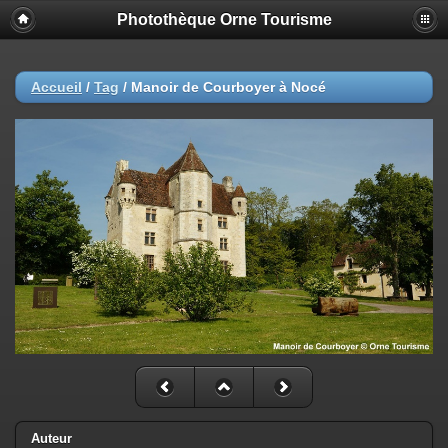
Photothèque Orne Tourisme
Accueil
/
Tag
/
Manoir de Courboyer à Nocé
Auteur