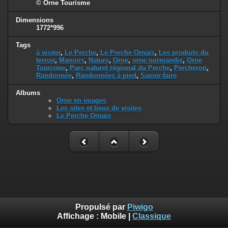
© Orne Tourisme
Dimensions
1772*996
Tags
à visiter
,
Le Perche
,
Le Perche Ornais
,
Les produits du
terroir
,
Manoirs
,
Nature
,
Orne
,
orne normandie
,
Orne
Tourisme
,
Parc naturel régional du Perche
,
Percheron
,
Randonnée
,
Randonnées à pied
,
Savoir-faire
Albums
Orne en images
Les sites et lieux de visites
Le Perche Ornais
Propulsé par
Piwigo
Affichage :
Mobile
|
Classique