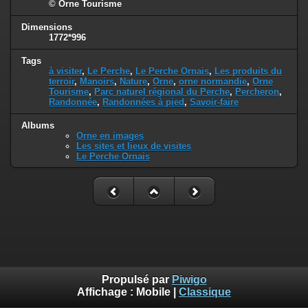
© Orne Tourisme
Dimensions
1772*996
Tags
à visiter
,
Le Perche
,
Le Perche Ornais
,
Les produits du
terroir
,
Manoirs
,
Nature
,
Orne
,
orne normandie
,
Orne
Tourisme
,
Parc naturel régional du Perche
,
Percheron
,
Randonnée
,
Randonnées à pied
,
Savoir-faire
Albums
Orne en images
Les sites et lieux de visites
Le Perche Ornais
Propulsé par
Piwigo
Affichage :
Mobile
|
Classique