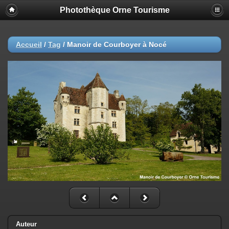
Photothèque Orne Tourisme
Accueil
/
Tag
/
Manoir de Courboyer à Nocé
Auteur