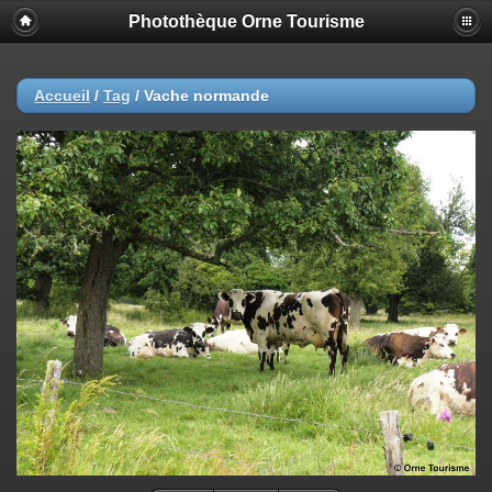
Photothèque Orne Tourisme
Accueil
/
Tag
/
Vache normande