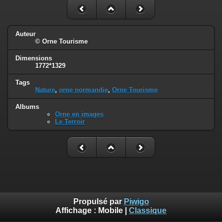
Auteur
© Orne Tourisme
Dimensions
1772*1329
Tags
Nature
,
orne normandie
,
Orne Tourisme
Albums
Orne en images
Le Terroir
Propulsé par
Piwigo
Affichage :
Mobile
|
Classique