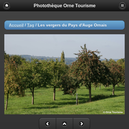
Photothèque Orne Tourisme
Accueil
/
Tag
/
Les vergers du Pays d'Auge Ornais