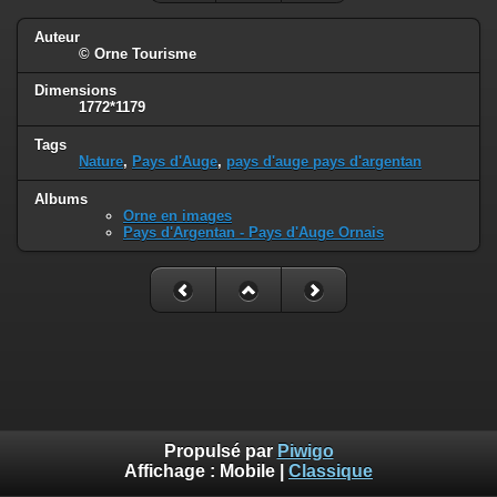
Auteur
© Orne Tourisme
Dimensions
1772*1179
Tags
Nature
,
Pays d'Auge
,
pays d'auge pays d'argentan
Albums
Orne en images
Pays d'Argentan - Pays d'Auge Ornais
Propulsé par
Piwigo
Affichage :
Mobile
|
Classique