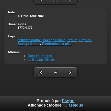
Auteur
© Orne Tourisme
Dimensions
1772*1177
Tags
activités nature
,
Bocage Ornais
,
Nature
,
Pays du
Bocage Ornais
,
Randonnées à pied
Albums
Orne en images
Le Bocage Ornais
Propulsé par
Piwigo
Affichage :
Mobile
|
Classique