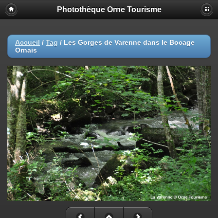
Photothèque Orne Tourisme
Accueil
/
Tag
/
Les Gorges de Varenne dans le Bocage
Ornais