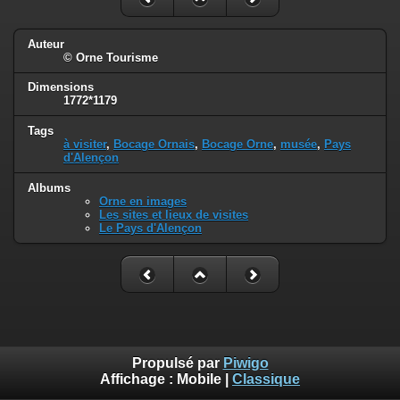
Auteur
© Orne Tourisme
Dimensions
1772*1179
Tags
à visiter
,
Bocage Ornais
,
Bocage Orne
,
musée
,
Pays
d'Alençon
Albums
Orne en images
Les sites et lieux de visites
Le Pays d'Alençon
Propulsé par
Piwigo
Affichage :
Mobile
|
Classique