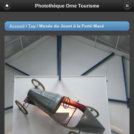
Photothèque Orne Tourisme
Accueil
/
Tag
/
Musée du Jouet à la Ferté Macé