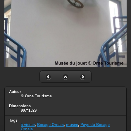
Auteur
© Orne Tourisme
Dimensions
997*1329
Tags
à visiter
,
Bocage Ornais
,
musée
,
Pays du Bocage
Ornais