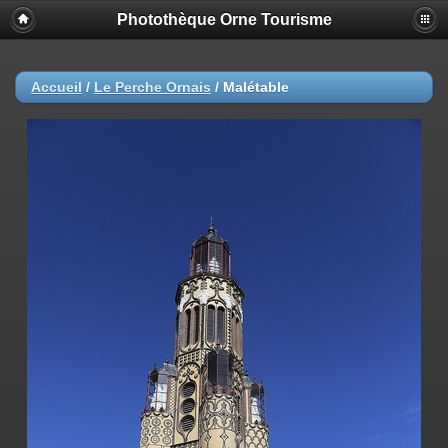
Photothèque Orne Tourisme
Accueil
/
Le Perche Ornais
/
Malétable