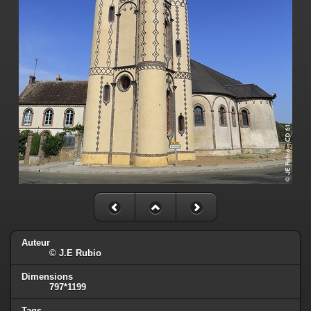
Auteur
© J.E Rubio
Dimensions
797*1199
Tags