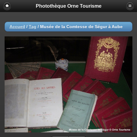
Photothèque Orne Tourisme
Accueil
/
Tag
/
Musée de la Comtesse de Ségur à Aube