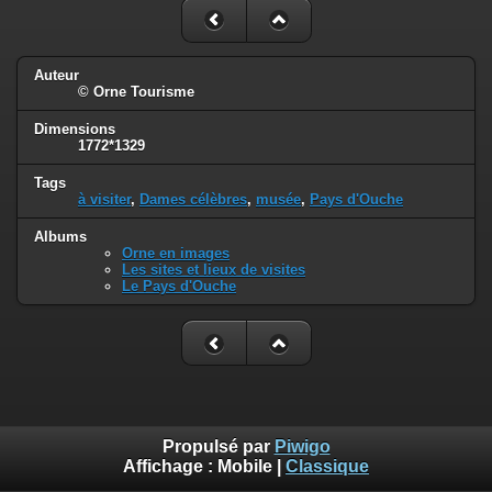
Auteur
© Orne Tourisme
Dimensions
1772*1329
Tags
à visiter
,
Dames célèbres
,
musée
,
Pays d'Ouche
Albums
Orne en images
Les sites et lieux de visites
Le Pays d'Ouche
Propulsé par
Piwigo
Affichage :
Mobile
|
Classique