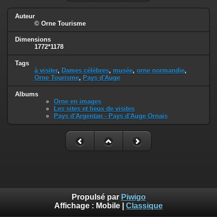
Auteur
© Orne Tourisme
Dimensions
1772*1178
Tags
à visiter
,
Dames célèbres
,
musée
,
orne normandie
,
Orne Tourisme
,
Pays d'Auge
Albums
Orne en images
Les sites et lieux de visites
Pays d'Argentan - Pays d'Auge Ornais
Propulsé par
Piwigo
Affichage :
Mobile
|
Classique