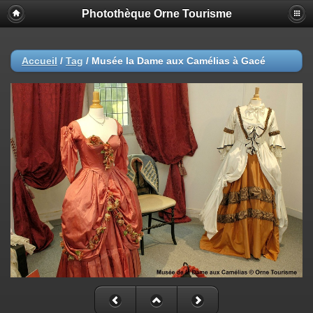
Photothèque Orne Tourisme
Accueil
/
Tag
/
Musée la Dame aux Camélias à Gacé