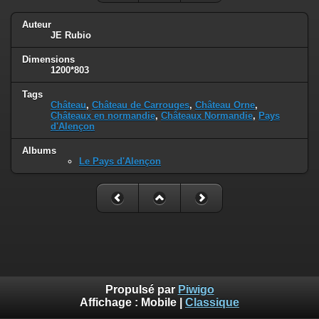
Auteur
JE Rubio
Dimensions
1200*803
Tags
Château
,
Château de Carrouges
,
Château Orne
,
Châteaux en normandie
,
Châteaux Normandie
,
Pays
d'Alençon
Albums
Le Pays d'Alençon
Propulsé par
Piwigo
Affichage :
Mobile
|
Classique