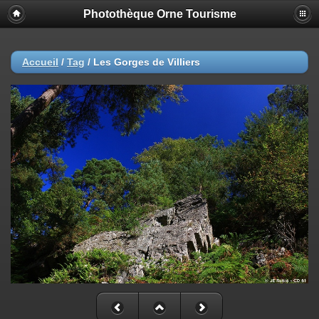
Photothèque Orne Tourisme
Accueil
/
Tag
/
Les Gorges de Villiers