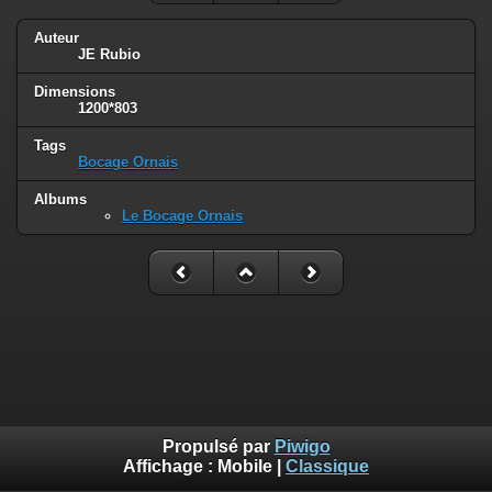
Auteur
JE Rubio
Dimensions
1200*803
Tags
Bocage Ornais
Albums
Le Bocage Ornais
Propulsé par
Piwigo
Affichage :
Mobile
|
Classique