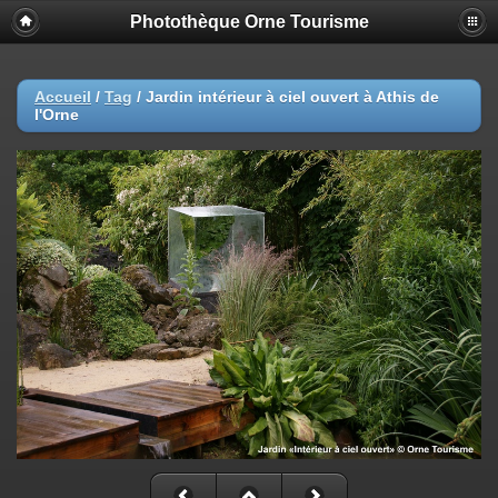
Photothèque Orne Tourisme
Accueil
/
Tag
/
Jardin intérieur à ciel ouvert à Athis de
l'Orne