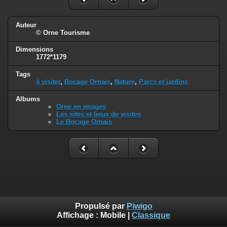
Auteur
© Orne Tourisme
Dimensions
1772*1179
Tags
à visiter
,
Bocage Ornais
,
Nature
,
Parcs et jardins
Albums
Orne en images
Les sites et lieux de visites
Le Bocage Ornais
Propulsé par
Piwigo
Affichage :
Mobile
|
Classique