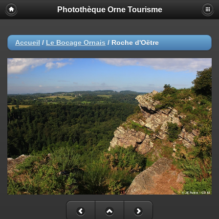
Photothèque Orne Tourisme
Accueil
/
Le Bocage Ornais
/
Roche d'Oëtre