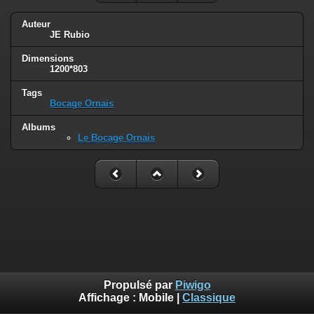
Auteur
JE Rubio
Dimensions
1200*803
Tags
Bocage Ornais
Albums
Le Bocage Ornais
Propulsé par
Piwigo
Affichage :
Mobile
|
Classique