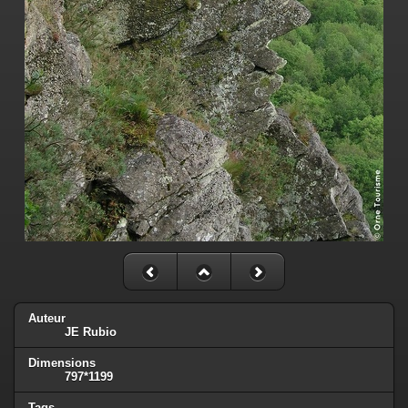
Auteur
JE Rubio
Dimensions
797*1199
Tags