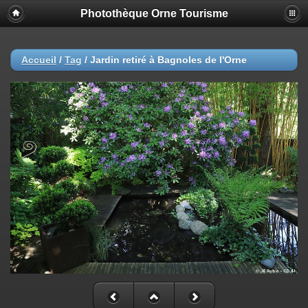
Photothèque Orne Tourisme
Accueil
/
Tag
/
Jardin retiré à Bagnoles de l'Orne