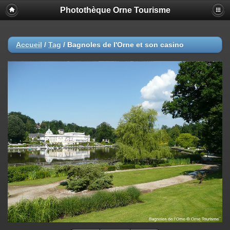
Photothèque Orne Tourisme
Accueil
/
Tag
/
Bagnoles de l'Orne et son casino