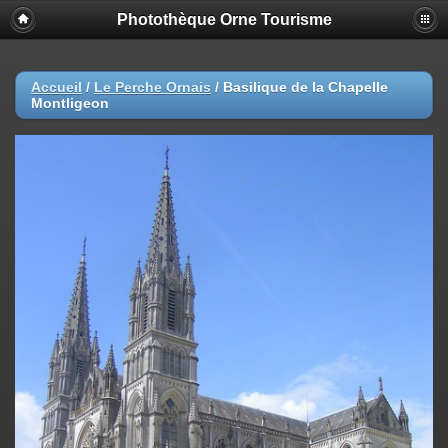
Photothèque Orne Tourisme
Accueil
/
Le Perche Ornais
/
Basilique de la Chapelle
Montligeon