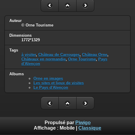
Auteur
© Orne Tourisme
Dimensions
1772*1329
Tags
à visiter
,
Château de Carrouges
,
Château Orne
,
Châteaux en normandie
,
Orne Tourisme
,
Pays
d'Alençon
Albums
Orne en images
Les sites et lieux de visites
Le Pays d'Alençon
Propulsé par
Piwigo
Affichage :
Mobile
|
Classique