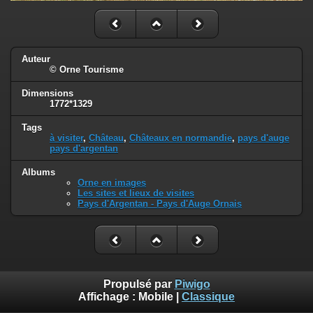
Auteur
© Orne Tourisme
Dimensions
1772*1329
Tags
à visiter
,
Château
,
Châteaux en normandie
,
pays d'auge
pays d'argentan
Albums
Orne en images
Les sites et lieux de visites
Pays d'Argentan - Pays d'Auge Ornais
Propulsé par
Piwigo
Affichage :
Mobile
|
Classique