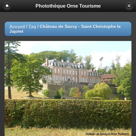
Photothèque Orne Tourisme
Accueil
/
Tag
/
Château de Sassy - Saint Christophe le
Jajolet