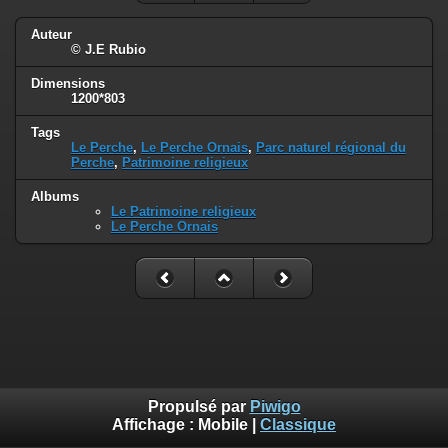
Auteur
© J.E Rubio
Dimensions
1200*803
Tags
Le Perche
,
Le Perche Ornais
,
Parc naturel régional du
Perche
,
Patrimoine religieux
Albums
Le Patrimoine religieux
Le Perche Ornais
Propulsé par
Piwigo
Affichage :
Mobile
|
Classique