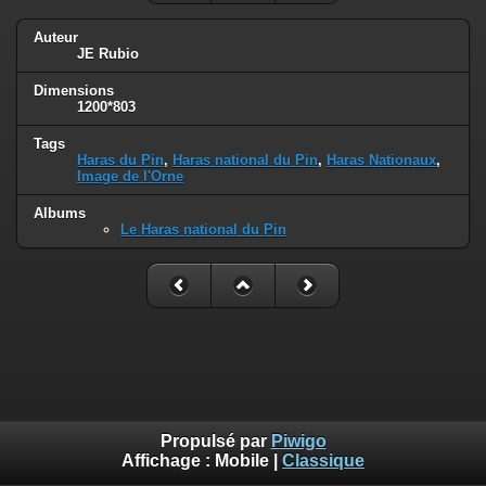
Auteur
JE Rubio
Dimensions
1200*803
Tags
Haras du Pin
,
Haras national du Pin
,
Haras Nationaux
,
Image de l'Orne
Albums
Le Haras national du Pin
Propulsé par
Piwigo
Affichage :
Mobile
|
Classique