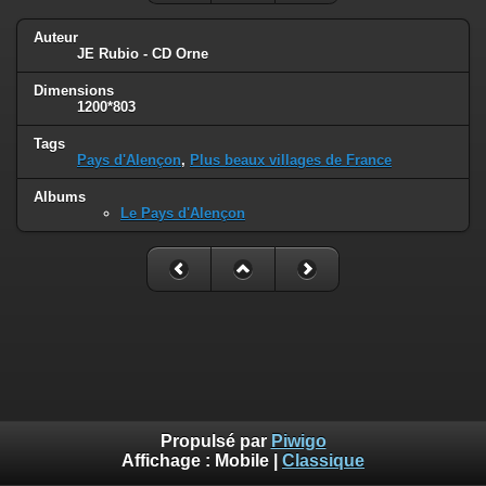
Auteur
JE Rubio - CD Orne
Dimensions
1200*803
Tags
Pays d'Alençon
,
Plus beaux villages de France
Albums
Le Pays d'Alençon
Propulsé par
Piwigo
Affichage :
Mobile
|
Classique