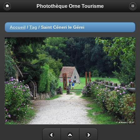
Photothèque Orne Tourisme
Accueil
/
Tag
/
Saint Céneri le Gérei