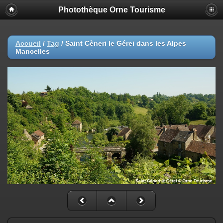
Photothèque Orne Tourisme
Accueil
/
Tag
/
Saint Cèneri le Gérei dans les Alpes
Mancelles