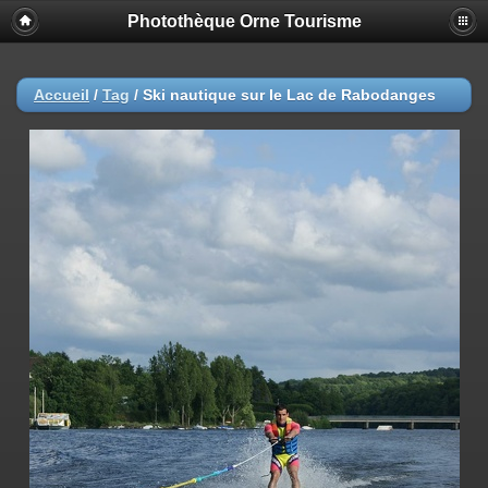
Photothèque Orne Tourisme
Accueil
/
Tag
/
Ski nautique sur le Lac de Rabodanges