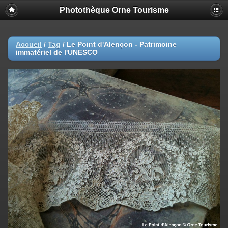
Photothèque Orne Tourisme
Accueil
/
Tag
/
Le Point d'Alençon - Patrimoine
immatériel de l'UNESCO