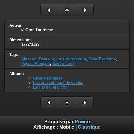
Auteur
© Orne Tourisme
Dimensions
1772*1329
Tags
Alençon
,
Dentelle
,
orne normandie
,
Orne Tourisme
,
Pays d'Alençon
,
Savoir-faire
Albums
Orne en images
Les sites et lieux de visites
Le Pays d'Alençon
Propulsé par
Piwigo
Affichage :
Mobile
|
Classique