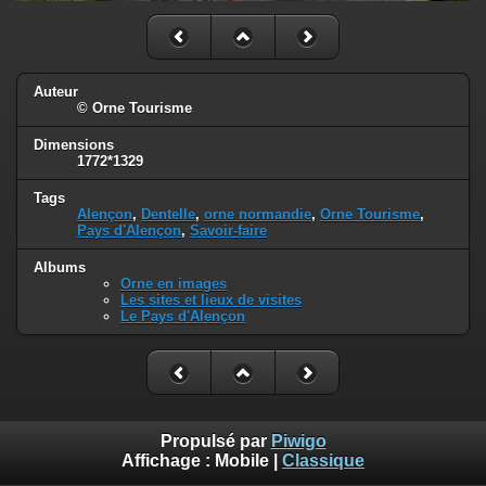
Auteur
© Orne Tourisme
Dimensions
1772*1329
Tags
Alençon
,
Dentelle
,
orne normandie
,
Orne Tourisme
,
Pays d'Alençon
,
Savoir-faire
Albums
Orne en images
Les sites et lieux de visites
Le Pays d'Alençon
Propulsé par
Piwigo
Affichage :
Mobile
|
Classique