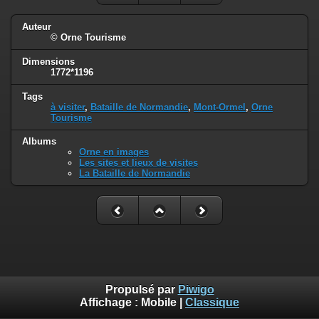
Auteur
© Orne Tourisme
Dimensions
1772*1196
Tags
à visiter
,
Bataille de Normandie
,
Mont-Ormel
,
Orne
Tourisme
Albums
Orne en images
Les sites et lieux de visites
La Bataille de Normandie
Propulsé par
Piwigo
Affichage :
Mobile
|
Classique