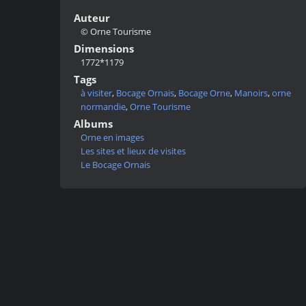
Auteur
© Orne Tourisme
Dimensions
1772*1179
Tags
à visiter
,
Bocage Ornais
,
Bocage Orne
,
Manoirs
,
orne
normandie
,
Orne Tourisme
Albums
Orne en images
Les sites et lieux de visites
Le Bocage Ornais