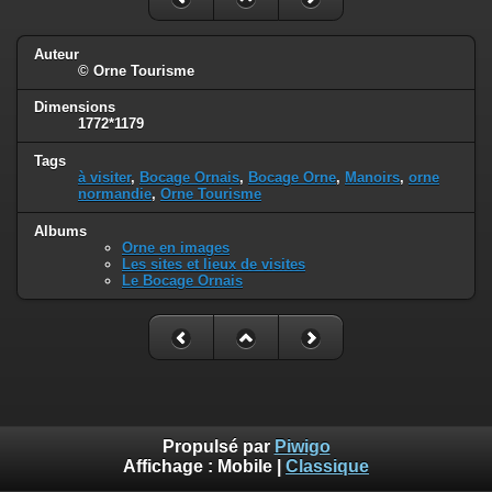
Auteur
© Orne Tourisme
Dimensions
1772*1179
Tags
à visiter
,
Bocage Ornais
,
Bocage Orne
,
Manoirs
,
orne
normandie
,
Orne Tourisme
Albums
Orne en images
Les sites et lieux de visites
Le Bocage Ornais
Propulsé par
Piwigo
Affichage :
Mobile
|
Classique