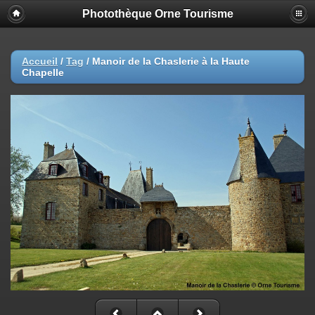
Photothèque Orne Tourisme
Accueil
/
Tag
/
Manoir de la Chaslerie à la Haute
Chapelle