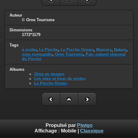
Auteur
© Orne Tourisme
Dimensions
1772*1179
Tags
à visiter
,
Le Perche
,
Le Perche Ornais
,
Manoirs
,
Nature
,
orne normandie
,
Orne Tourisme
,
Parc naturel régional
du Perche
Albums
Orne en images
Les sites et lieux de visites
Le Perche Ornais
Propulsé par
Piwigo
Affichage :
Mobile
|
Classique