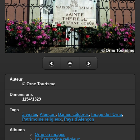
Auteur
© Orne Tourisme
Dimensions
1154*1329
Tags
à visiter
,
Alençon
,
Dames célèbres
,
Image de l'Orne
,
Patrimoine religieux
,
Pays d'Alençon
Albums
Orne en images
Le Patrimoine religieux