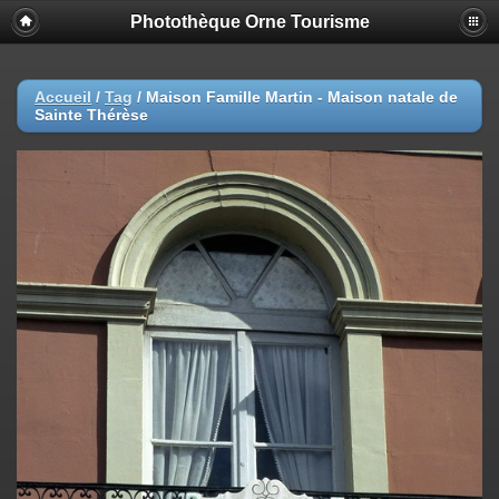
Photothèque Orne Tourisme
Accueil
/
Tag
/
Maison Famille Martin - Maison natale de
Sainte Thérèse