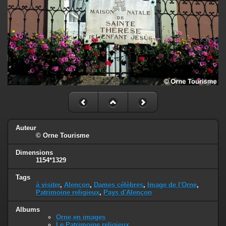
Auteur
© Orne Tourisme
Dimensions
1154*1329
Tags
à visiter
,
Alençon
,
Dames célèbres
,
Image de l'Orne
,
Patrimoine religieux
,
Pays d'Alençon
Albums
Orne en images
Le Patrimoine religieux