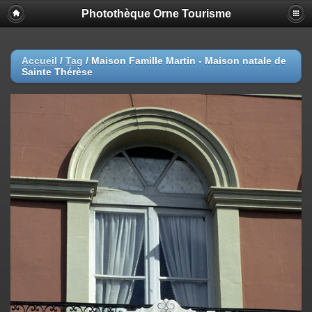
Photothèque Orne Tourisme
Accueil
/
Tag
/
Maison Famille Martin - Maison natale de
Sainte Thérèse