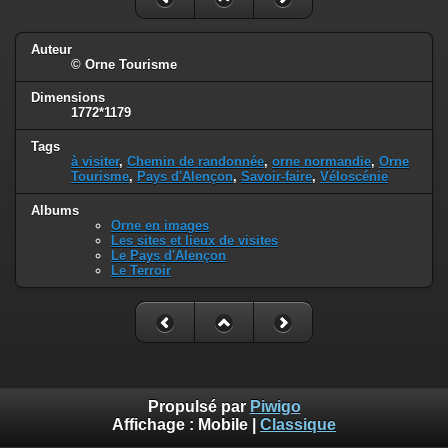
Auteur
© Orne Tourisme
Dimensions
1772*1179
Tags
à visiter
,
Chemin de randonnée
,
orne normandie
,
Orne
Tourisme
,
Pays d'Alençon
,
Savoir-faire
,
Véloscénie
Albums
Orne en images
Les sites et lieux de visites
Le Pays d'Alençon
Le Terroir
Propulsé par
Piwigo
Affichage :
Mobile
|
Classique