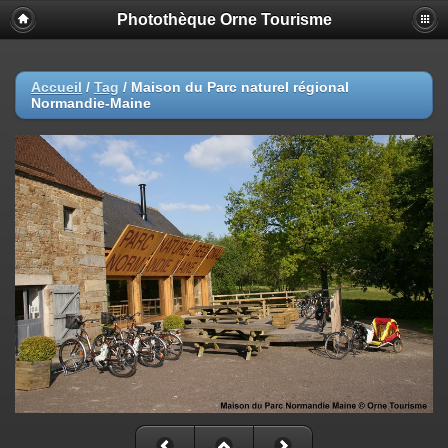
Photothèque Orne Tourisme
Accueil
/
Tag
/
Maison du Parc naturel régional
Normandie-Maine