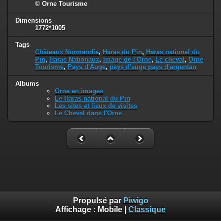
© Orne Tourisme
Dimensions
1772*1005
Tags
Châteaux Normandie
,
Haras du Pin
,
Haras national du
Pin
,
Haras Nationaux
,
Image de l'Orne
,
Le cheval
,
Orne
Tourisme
,
Pays d'Auge
,
pays d'auge pays d'argentan
Albums
Orne en images
Le Haras national du Pin
Les sites et lieux de visites
Le Cheval dans l'Orne
Propulsé par
Piwigo
Affichage :
Mobile
|
Classique