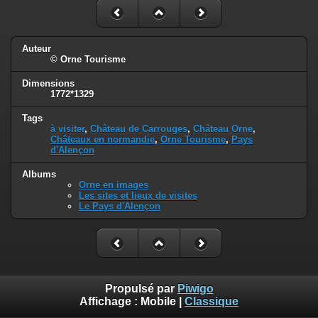
Auteur
© Orne Tourisme
Dimensions
1772*1329
Tags
à visiter
,
Château de Carrouges
,
Château Orne
,
Châteaux en normandie
,
Orne Tourisme
,
Pays
d'Alençon
Albums
Orne en images
Les sites et lieux de visites
Le Pays d'Alençon
Propulsé par
Piwigo
Affichage :
Mobile
|
Classique