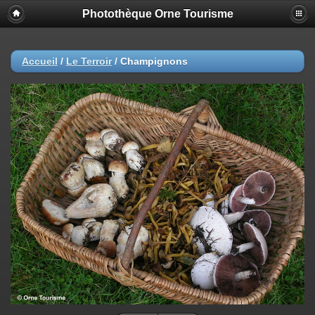
Photothèque Orne Tourisme
Accueil
/
Le Terroir
/
Champignons