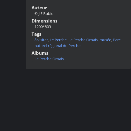
Auteur
© J.E Rubio
Dimensions
1200*803
Tags
à visiter
,
Le Perche
,
Le Perche Ornais
,
musée
,
Parc
naturel régional du Perche
Albums
Le Perche Ornais