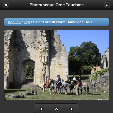
Photothèque Orne Tourisme
Accueil
/
Tag
/
Saint Evroult Notre Dame des Bois