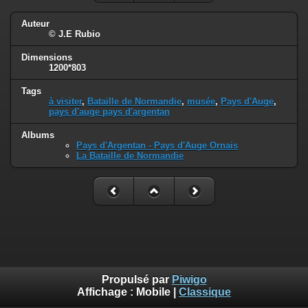
Auteur
© J.E Rubio
Dimensions
1200*803
Tags
à visiter
,
Bataille de Normandie
,
musée
,
Pays d'Auge
,
pays d'auge pays d'argentan
Albums
Pays d'Argentan - Pays d'Auge Ornais
La Bataille de Normandie
Propulsé par
Piwigo
Affichage :
Mobile
|
Classique