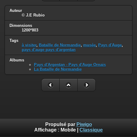
Auteur
© J.E Rubio
Dimensions
1200*803
Tags
à visiter
,
Bataille de Normandie
,
musée
,
Pays d'Auge
,
pays d'auge pays d'argentan
Albums
Pays d'Argentan - Pays d'Auge Ornais
La Bataille de Normandie
Propulsé par
Piwigo
Affichage :
Mobile
|
Classique