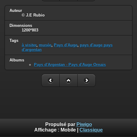
Auteur
© J.E Rubio
Dimensions
1200*803
Tags
à visiter
,
musée
,
Pays d'Auge
,
pays d'auge pays
d'argentan
Albums
Pays d'Argentan - Pays d'Auge Ornais
Propulsé par
Piwigo
Affichage :
Mobile
|
Classique