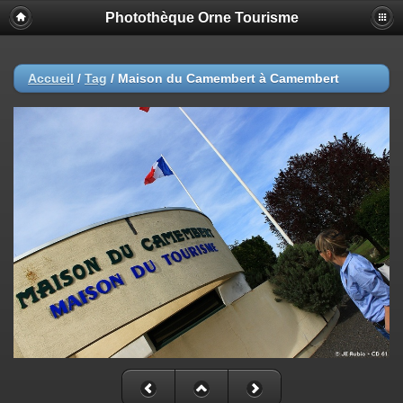
Photothèque Orne Tourisme
Accueil
/
Tag
/
Maison du Camembert à Camembert