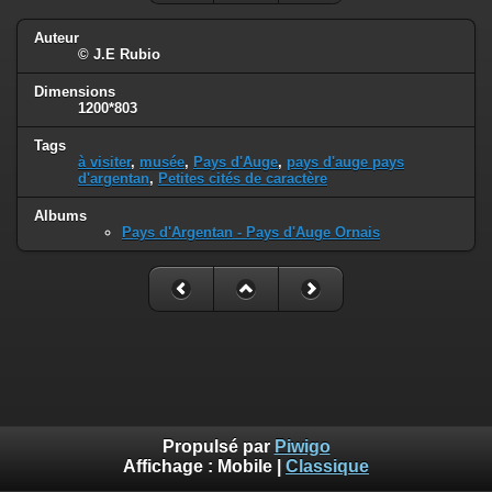
Auteur
© J.E Rubio
Dimensions
1200*803
Tags
à visiter
,
musée
,
Pays d'Auge
,
pays d'auge pays
d'argentan
,
Petites cités de caractère
Albums
Pays d'Argentan - Pays d'Auge Ornais
Propulsé par
Piwigo
Affichage :
Mobile
|
Classique