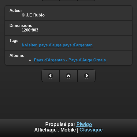
Auteur
© J.E Rubio
Dimensions
1200*803
Tags
à visiter
,
pays d'auge pays d'argentan
Albums
Pays d'Argentan - Pays d'Auge Ornais
Propulsé par
Piwigo
Affichage :
Mobile
|
Classique