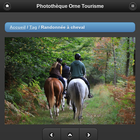
Photothèque Orne Tourisme
Accueil
/
Tag
/
Randonnée à cheval