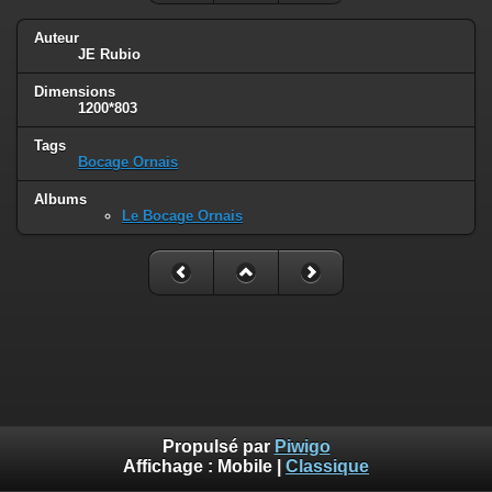
Auteur
JE Rubio
Dimensions
1200*803
Tags
Bocage Ornais
Albums
Le Bocage Ornais
Propulsé par
Piwigo
Affichage :
Mobile
|
Classique