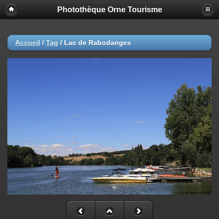
Photothèque Orne Tourisme
Accueil
/
Tag
/
Lac de Rabodanges