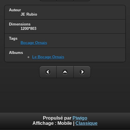
Auteur
JE Rubio
Dimensions
1200*803
Tags
Bocage Ornais
Albums
Le Bocage Ornais
Propulsé par
Piwigo
Affichage :
Mobile
|
Classique