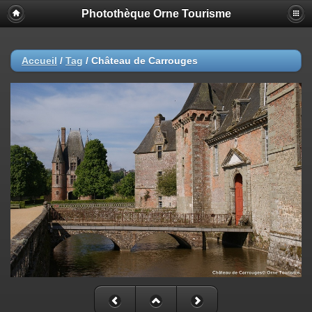
Photothèque Orne Tourisme
Accueil
/
Tag
/
Château de Carrouges