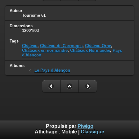
Auteur
Tourisme 61
Dimensions
1200*803
Tags
Château
,
Château de Carrouges
,
Château Orne
,
Châteaux en normandie
,
Châteaux Normandie
,
Pays
d'Alençon
Albums
Le Pays d'Alençon
Propulsé par
Piwigo
Affichage :
Mobile
|
Classique